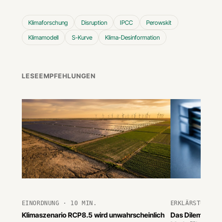
Klimaforschung
Disruption
IPCC
Perowskit
Klimamodell
S-Kurve
Klima-Desinformation
LESEEMPFEHLUNGEN
EINORDNUNG · 10 MIN.
ERKLÄRSTÜCK ·
Klimaszenario RCP8.5 wird unwahrscheinlich
Das Dilemma de