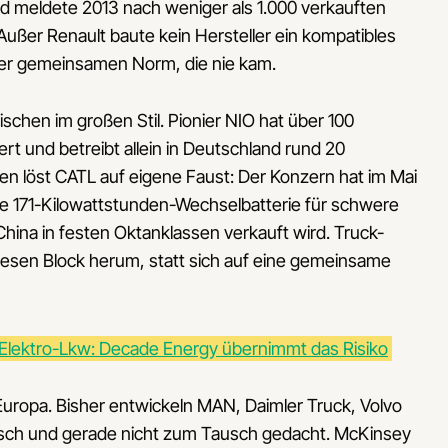
 meldete 2013 nach weniger als 1.000 verkauften
ußer Renault baute kein Hersteller ein kompatibles
iner gemeinsamen Norm, die nie kam.
ischen im großen Stil. Pionier NIO hat über 100
rt und betreibt allein in Deutschland rund 20
en löst CATL auf eigene Faust: Der Konzern hat im Mai
e 171-Kilowattstunden-Wechselbatterie für schwere
 China in festen Oktanklassen verkauft wird. Truck-
iesen Block herum, statt sich auf eine gemeinsame
r Elektro-Lkw: Decade Energy übernimmt das Risiko
 Europa. Bisher entwickeln MAN, Daimler Truck, Volvo
fisch und gerade nicht zum Tausch gedacht. McKinsey